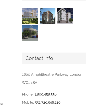
Contact Info
1600 Amphitheatre Parkway London
WC1 1BA
Phone:
1.800.458.556
Mobile:
552.720.546.210
nı