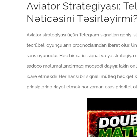
Aviator Strategiyası: T
Nəticəsini Təsirləyirmi
Aviator strategiyası üçün Telegram siqnalları geniş ist
təcrübəli oyunçuların proqnozlarından ibarət olur. U
şans oyunudur. Heç bir xarici siqnal və ya strategiya
sadəcə məlumatlandırmaq məqsədi daşıyır, lakin onların 
idarə etməkdir. Hər hansı bir siqnalı mütləq həqiqə
prinsiplərinə riayət etmək hər zaman əsas prioritet ol