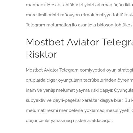
mənbədir. Hesab təhlükəsizliyinizi artırmaq üçün ikita
mərc limitlərinizi müəyyən etmək maliyyə təhlükəsizl
Telegram məlumatları ilə asanlıqla birləşən təhlükəsi
Mostbet Aviator Telegr
Risklər
Mostbet Aviator Telegram cəmiyyətləri oyun strategiy
qruplarda digər oyunçuların təcrübələrindən öyrənm
inam və yanlış məlumat yayma riski daşıyır. Oyunçular
subyektiv və qeyri-peşəkar xarakter daşıya bilər. Bu k
məlumatı rəsmi mənbələrlə yoxlamaq məsuliyyətli o
düşüncə ilə yanaşmaq riskləri azaldacaqdır.