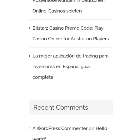
Kostenlose Runden in deutschen
Online-Casinos spielen
Bitstarz Casino Promo Code: Play
Casino Online for Australian Players
La mejor aplicación de trading para
inversores en España: guía
completa
Recent Comments
A WordPress Commenter
on
Hello
world!