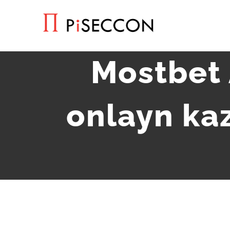
Skip
to
content
Mostbet 
onlayn ka