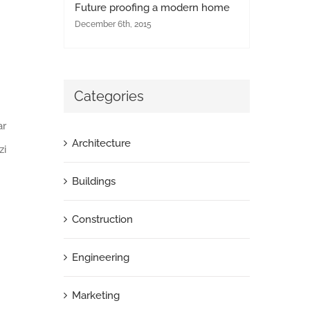
Future proofing a modern home
December 6th, 2015
Categories
ar
Architecture
zi
Buildings
Construction
Engineering
Marketing