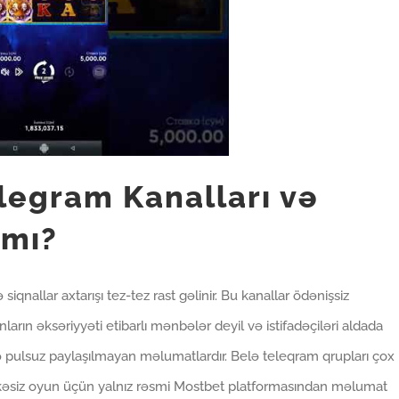
legram Kanalları və
rmı?
iqnallar axtarışı tez-tez rast gəlinir. Bu kanallar ödənişsiz
nların əksəriyyəti etibarlı mənbələr deyil və istifadəçiləri aldada
ətə pulsuz paylaşılmayan məlumatlardır. Belə teleqram qrupları çox
hlükəsiz oyun üçün yalnız rəsmi Mostbet platformasından məlumat