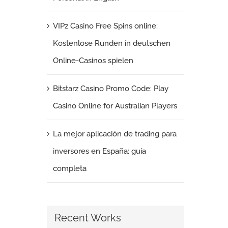
VIPz Casino Free Spins online:
Kostenlose Runden in deutschen
Online-Casinos spielen
Bitstarz Casino Promo Code: Play
Casino Online for Australian Players
La mejor aplicación de trading para
inversores en España: guía
completa
Recent Works