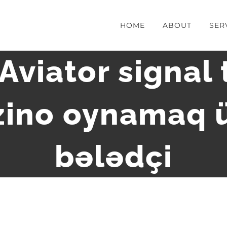
HOME
ABOUT
SER
Aviator signal
zino oynamaq 
bələdçi